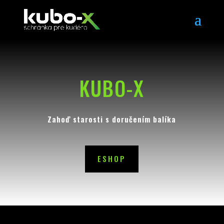
KUBO-X
Zahoď starosti s doručením balíka
ESHOP