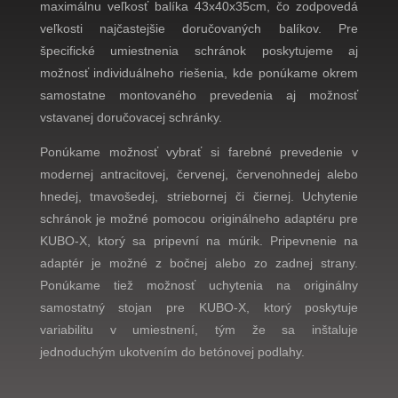
maximálnu veľkosť balíka 43x40x35cm, čo zodpovedá
veľkosti najčastejšie doručovaných balíkov. Pre
špecifické umiestnenia schránok poskytujeme aj
možnosť individuálneho riešenia, kde ponúkame okrem
samostatne montovaného prevedenia aj možnosť
vstavanej doručovacej schránky.
Ponúkame možnosť vybrať si farebné prevedenie v
modernej antracitovej, červenej, červenohnedej alebo
hnedej, tmavošedej, striebornej či čiernej. Uchytenie
schránok je možné pomocou originálneho adaptéru pre
KUBO-X, ktorý sa pripevní na múrik. Pripevnenie na
adaptér je možné z bočnej alebo zo zadnej strany.
Ponúkame tiež možnosť uchytenia na originálny
samostatný stojan pre KUBO-X, ktorý poskytuje
variabilitu v umiestnení, tým že sa inštaluje
jednoduchým ukotvením do betónovej podlahy.