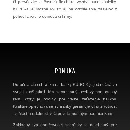
či prevádzke a časová flexibilita vyzdvihnutia zásielky.
KUBO-X je možné využiť aj na odosielanie zásielok z
pohodlia vášho domova či firmy.
PONUKA
Doručovacia schránka na balíky KUBO-X je jedinečná vo
svojej konštrukcii. Má samostatný oceľový samonosný
rám, ktorý je odolný pre veľké zaťaženie balíkov.
Kvalitné oplechovanie schránky garantuje dlhú životnosť
, stálosť a odolnosť voči poveternostným podmienkam.
Základný typ doručovacej schránky je navrhnutý pre