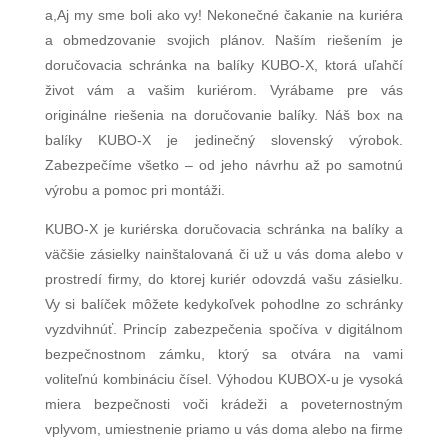
a,Aj my sme boli ako vy! Nekonečné čakanie na kuriéra
a obmedzovanie svojich plánov. Naším riešením je
doručovacia schránka na balíky KUBO-X, ktorá uľahčí
život vám a vašim kuriérom. Vyrábame pre vás
originálne riešenia na doručovanie balíky. Náš box na
balíky KUBO-X je jedinečný slovenský výrobok.
Zabezpečíme všetko – od jeho návrhu až po samotnú
výrobu a pomoc pri montáži.
KUBO-X je kuriérska doručovacia schránka na balíky a
väčšie zásielky nainštalovaná či už u vás doma alebo v
prostredí firmy, do ktorej kuriér odovzdá vašu zásielku.
Vy si balíček môžete kedykoľvek pohodlne zo schránky
vyzdvihnúť. Princíp zabezpečenia spočíva v digitálnom
bezpečnostnom zámku, ktorý sa otvára na vami
voliteľnú kombináciu čísel. Výhodou KUBOX-u je vysoká
miera bezpečnosti voči krádeži a poveternostným
vplyvom, umiestnenie priamo u vás doma alebo na firme